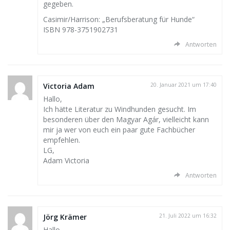
gegeben.
Casimir/Harrison: „Berufsberatung für Hunde“
ISBN 978-3751902731
Antworten
Victoria Adam
20. Januar 2021 um 17:40
Hallo,
Ich hätte Literatur zu Windhunden gesucht. Im
besonderen über den Magyar Agár, vielleicht kann
mir ja wer von euch ein paar gute Fachbücher
empfehlen.
LG,
Adam Victoria
Antworten
Jörg Krämer
21. Juli 2022 um 16:32
Hallo,