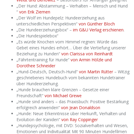
„Der Hund: Abstammung – Verhalten – Mensch und Hund
“
von Erik Ziemen
„Der Wolf im Hundepelz: Hundeerziehung aus
unterschiedlichen Perspektiven“
von Günther Bloch
„Die Hundeerziehungsbox“ –
im G&U Verlag erschienen
.
„Die Hundespielebox“
„Es würde Knochen vom Himmel regnen: Würde das
Gebet eines Hundes erhört… Über die Vertiefung unserer
Beziehung zu Hunden“
von Clarissa von Reinhardt
„Fährtentraining für Hunde“
von Armin Hölzle und
Dorothee Schneider
„Hund-Deutsch, Deutsch-Hund“
von Martin Rütter
– Witzig
geschriebenes Hundebuch vom bekannten Hundetrainer
über Hundeerziehung.
„Hunde brauchen klare Grenzen – Gesetze einer
Freundschaft“
von Michael Grewe
„Hunde sind anders – das Praxisbuch: Positive Bestärkung
erfolgreich anwenden“
von Jean Donaldson
„Hunde: Neue Erkenntnisse über Herkunft, Verhalten und
Evolution der Kaniden“
von Ray Coppinger
„Hundepsychologie, mit DVD: Sozialverhalten und Wesen,
Emotionen und Indivitualität Mit 90 Minuten Hundefilmen