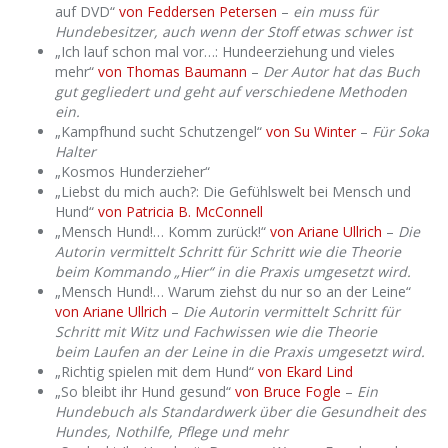
auf DVD“
von Feddersen Petersen
–
ein muss für
Hundebesitzer, auch wenn der Stoff etwas schwer ist
„Ich lauf schon mal vor…: Hundeerziehung und vieles
mehr“
von Thomas Baumann
–
Der Autor hat das Buch
gut gegliedert und geht auf verschiedene Methoden
ein.
„Kampfhund sucht Schutzengel“
von Su Winter
–
Für Soka
Halter
„Kosmos Hunderzieher“
„Liebst du mich auch?: Die Gefühlswelt bei Mensch und
Hund“
von Patricia B. McConnell
„Mensch Hund!… Komm zurück!“
von Ariane Ullrich
–
Die
Autorin vermittelt Schritt für Schritt wie die Theorie
beim Kommando „Hier“ in die Praxis umgesetzt wird.
„Mensch Hund!… Warum ziehst du nur so an der Leine“
von Ariane Ullrich
–
Die Autorin vermittelt Schritt für
Schritt mit Witz und Fachwissen wie die Theorie
beim Laufen an der Leine in die Praxis umgesetzt wird.
„Richtig spielen mit dem Hund“
von Ekard Lind
„So bleibt ihr Hund gesund“
von Bruce Fogle
–
Ein
Hundebuch als Standardwerk über die Gesundheit des
Hundes, Nothilfe, Pflege und mehr