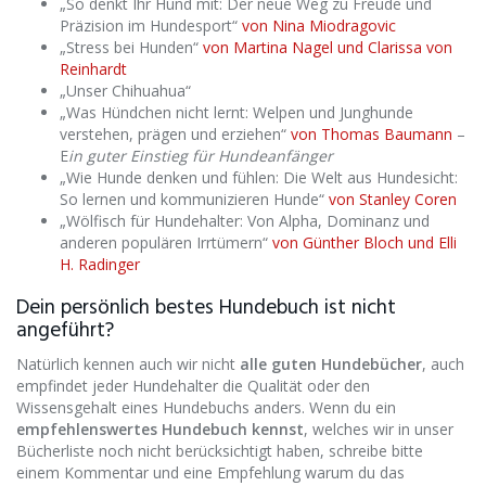
„So denkt Ihr Hund mit: Der neue Weg zu Freude und
Präzision im Hundesport“
von Nina Miodragovic
„Stress bei Hunden“
von Martina Nagel und Clarissa von
Reinhardt
„Unser Chihuahua“
„Was Hündchen nicht lernt: Welpen und Junghunde
verstehen, prägen und erziehen“
von Thomas Baumann
–
E
in guter Einstieg für Hundeanfänger
„Wie Hunde denken und fühlen: Die Welt aus Hundesicht:
So lernen und kommunizieren Hunde“
von Stanley Coren
„Wölfisch für Hundehalter: Von Alpha, Dominanz und
anderen populären Irrtümern“
von Günther Bloch und Elli
H. Radinger
Dein persönlich bestes Hundebuch ist nicht
angeführt?
Natürlich kennen auch wir nicht
alle guten Hundebücher
, auch
empfindet jeder Hundehalter die Qualität oder den
Wissensgehalt eines Hundebuchs anders. Wenn du ein
empfehlenswertes Hundebuch kennst
, welches wir in unser
Bücherliste noch nicht berücksichtigt haben, schreibe bitte
einem Kommentar und eine Empfehlung warum du das