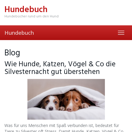
Skip
Hundebuch
to
main
Hundebücher rund um den Hund
content
Hundebuch
Toggl
navig
Blog
Wie Hunde, Katzen, Vögel & Co die
Silvesternacht gut überstehen
Was für uns Menschen mit Spaß verbunden ist, bedeutet für
Tiere zu Silvester oft Stress. Damit Hunde, Katzen, Vögel & Co.