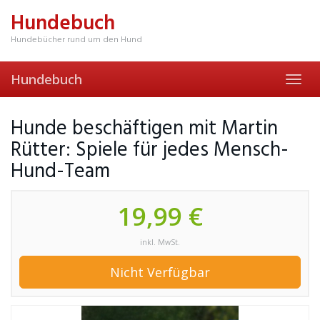
Skip
Hundebuch
to
main
Hundebücher rund um den Hund
content
Hundebuch
Toggl
navig
Hunde beschäftigen mit Martin
Rütter: Spiele für jedes Mensch-
Hund-Team
19,99 €
inkl. MwSt.
Nicht Verfügbar